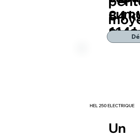
pent
cumu
84 k
moy
114 
BMS
Dé
HEL 250 ELECTRIQUE
Un