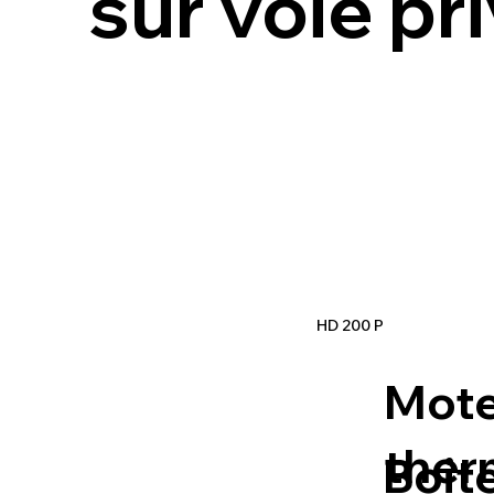
sur voie pr
HD 200 P
Mote
ther
Boit