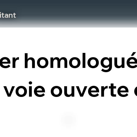
itant
tier homologu
r voie ouverte