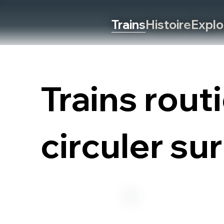
Trains
Histoire
Explo
Trains rou
circuler su