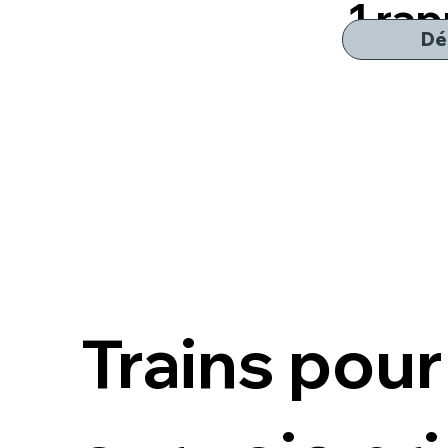
1 ra
moy
Dé
Trains pour