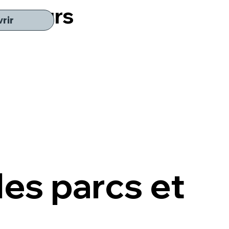
les murs
rir
les parcs et