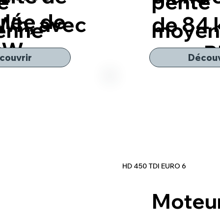
e
pente
lée de
Wh, avec
de 84
enne
moyen
kW
avec 
couvrir
Découv
HD 450 TDI EURO 6
Moteu