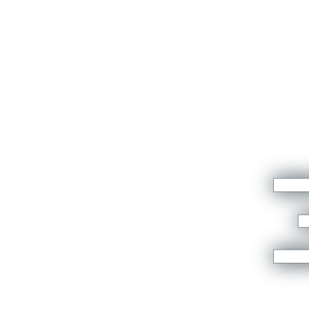
Véritable réussite entrepreneuriale
familiale, la société fut créée par Michel
PRAT en 1967. Cette activité s’est
développée avec ses fils et petits-fils, fiers
de son héritage, fidèles à sa vision, et avec
la détermination qui lui était propre.
Son idée, et sa réalisation ont permis la
création d’un nouveau secteur à mi-chemin
entre transport et tourisme.